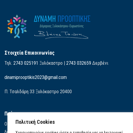
Στοιχεία Επικοινωνίας
Τηλ:
2743 025191
Ξυλόκαστρο |
2743 032659
Δερβένι
dinamiprooptikis2023@gmail.com
Π. Τσαλδάρη 33 Ξυλόκαστρο 20400
Πρόγραμμα
Πολιτική Cookies
Οι 9 Βασικοί Άξονες του Προγράμματός μας. Έχετε ακόμα τη
δυνατότητα να κατεβάσετε το πρόγραμμα σε αρχείο pdf.
Χρησιμοποιούμε cookies ώστε η τοποθεσία μας να λειτουργεί