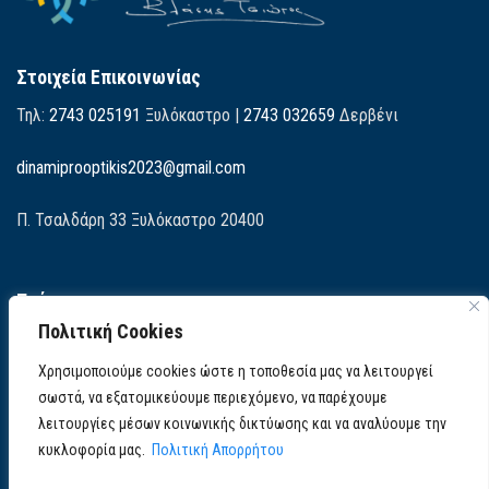
Στοιχεία Επικοινωνίας
Τηλ:
2743 025191
Ξυλόκαστρο |
2743 032659
Δερβένι
dinamiprooptikis2023@gmail.com
Π. Τσαλδάρη 33 Ξυλόκαστρο 20400
Πρόγραμμα
Πολιτική Cookies
Οι 9 Βασικοί Άξονες του Προγράμματός μας. Έχετε ακόμα τη
δυνατότητα να κατεβάσετε το πρόγραμμα σε αρχείο pdf.
Χρησιμοποιούμε cookies ώστε η τοποθεσία μας να λειτουργεί
σωστά, να εξατομικεύουμε περιεχόμενο, να παρέχουμε
λειτουργίες μέσων κοινωνικής δικτύωσης και να αναλύουμε την
κυκλοφορία μας.
Πολιτική Απορρήτου
©2023 Τσιώτος Βλάσης - Δύναμη Προοποτικής | Developed by