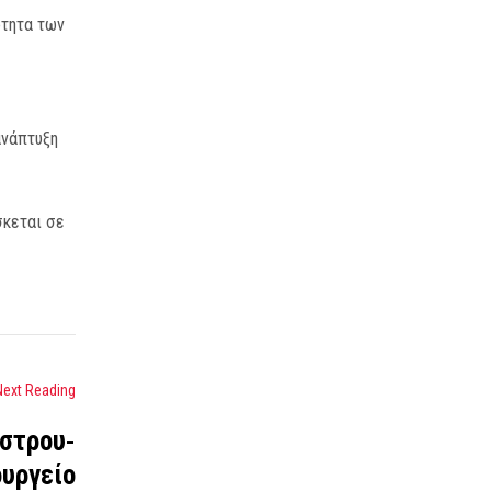
ότητα των
ανάπτυξη
σκεται σε
Next Reading
στρου-
υργείο