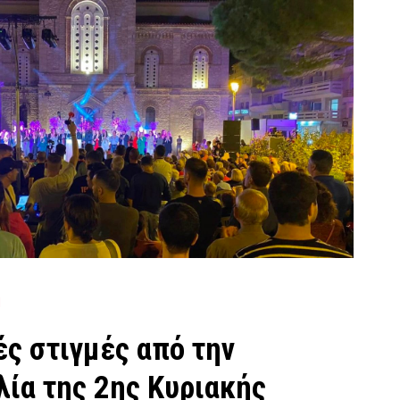
l
ς στιγμές από την
λία της 2ης Κυριακής