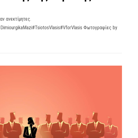
αν ανεκτίμητες.
DimiourgikaMazi#TsiotosVlasis#VforVlasis Φωτογραφίες by