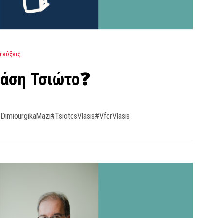
τεύξεις
λάση Τσιώτο❓
DimiourgikaMazi#TsiotosVlasis#VforVlasis