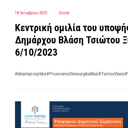
18 Οκτωβρίου 2023
Social
Kεντρική ομιλία του υποψή
Δημάρχου Βλάση Τσιώτου 
6/10/2023
#dinamiprooptikis#ProxorameDimiourgikaMazi#TsiotosVlasis#V