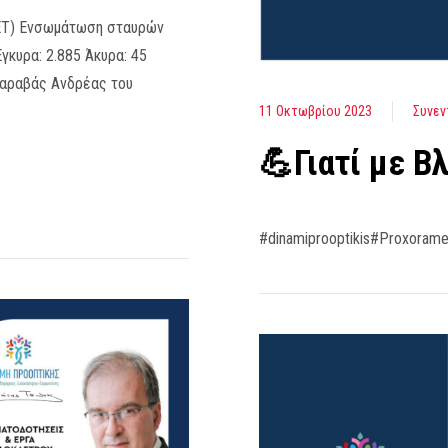
 ΕΤ) Ενσωμάτωση σταυρών
Έγκυρα: 2.885 Άκυρα: 45
Καραβάς Ανδρέας του
11 Οκτωβρίου 2023
Συνεν
💪Γιατί με Β
#dinamiprooptikis#Proxorame