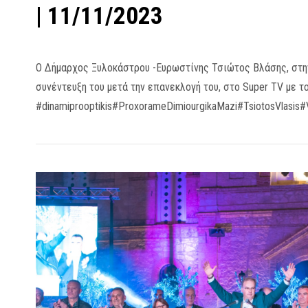
| 11/11/2023
Ο Δήμαρχος Ξυλοκάστρου -Ευρωστίνης Τσιώτος Βλάσης, στη
συνέντευξη του μετά την επανεκλογή του, στο Super TV με 
#dinamiprooptikis#ProxorameDimiourgikaMazi#TsiotosVlasis#V