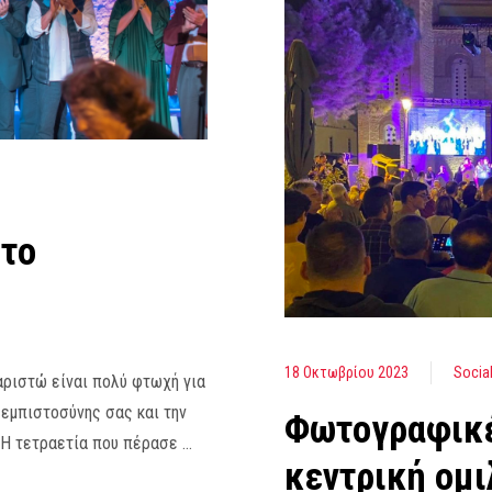
 το
18 Οκτωβρίου 2023
Socia
αριστώ είναι πολύ φτωχή για
 εμπιστοσύνης σας και την
Φωτογραφικέ
 Η τετραετία που πέρασε …
κεντρική ομι