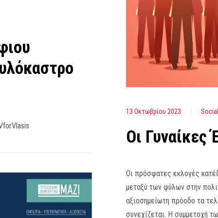
φιου
Ξυλόκαστρο
13 Οκτωβρίου 2023
Socia
forVlasis
Οι Γυναίκες 
Οι πρόσφατες εκλογές κατέδ
μεταξύ των φύλων στην πολι
αξιοσημείωτη πρόοδο τα τελε
συνεχίζεται. Η συμμετοχή τω